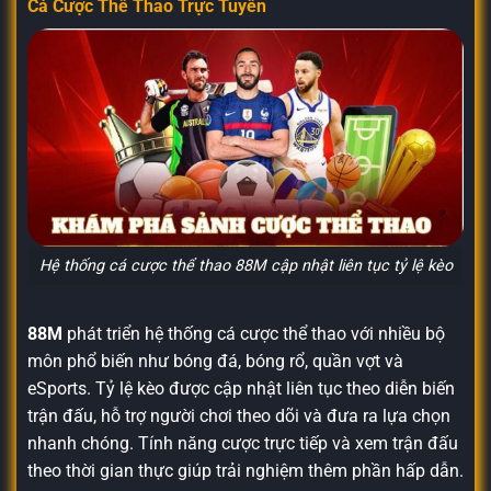
Cá Cược Thể Thao Trực Tuyến
Hệ thống cá cược thể thao 88M cập nhật liên tục tỷ lệ kèo
88M
phát triển hệ thống cá cược thể thao với nhiều bộ
môn phổ biến như bóng đá, bóng rổ, quần vợt và
eSports. Tỷ lệ kèo được cập nhật liên tục theo diễn biến
trận đấu, hỗ trợ người chơi theo dõi và đưa ra lựa chọn
nhanh chóng. Tính năng cược trực tiếp và xem trận đấu
theo thời gian thực giúp trải nghiệm thêm phần hấp dẫn.