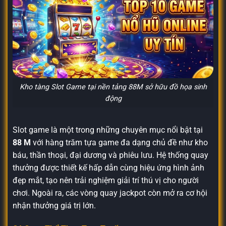
Kho tàng Slot Game tại nền tảng 88M sở hữu đồ họa sinh
động
Slot game là một trong những chuyên mục nổi bật tại
88 M
với hàng trăm tựa game đa dạng chủ đề như kho
báu, thần thoại, đại dương và phiêu lưu. Hệ thống quay
thưởng được thiết kế hấp dẫn cùng hiệu ứng hình ảnh
đẹp mắt, tạo nên trải nghiệm giải trí thú vị cho người
chơi. Ngoài ra, các vòng quay jackpot còn mở ra cơ hội
nhận thưởng giá trị lớn.