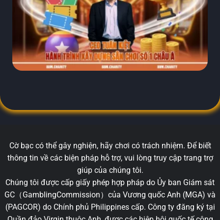
Cờ bạc có thể gây nghiện, hãy chơi có trách nhiệm. Để biết
thông tin về các biện pháp hỗ trợ, vui lòng truy cập trang trợ
giúp của chúng tôi.
Chúng tôi được cấp giấy phép hợp pháp do Ủy ban Giám sát
GC（GamblingCommission）của Vương quốc Anh (MGA) và
(PAGCOR) do Chính phủ Philippines cấp. Công ty đăng ký tại
Quần đảo Virgin thuộc Anh, được các hiệp hội quốc tế công