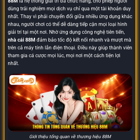
88M
là hệ thống giải trí đa chức năng, cho phép người
dùng trải nghiệm mọi dịch vụ chỉ qua một tài khoản duy
nhất. Thay vì phải chuyển đổi giữa nhiều ứng dụng khác
nhau, người chơi có thể dễ dàng tiếp cận mọi loại hình
giải trí tại một nơi. Nhờ ứng dụng công nghệ tiên tiến,
nhà cái 88M
đảm bảo tốc độ kết nối nhanh và mượt mà
trên cả máy tính lẫn điện thoại. Điều này giúp thành viên
tham gia cá cược mọi lúc, mọi nơi một cách tiện lợi
nhất.
Giới thiệu tổng quan về thương hiệu 88M