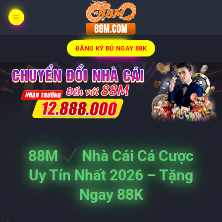
Chuyển
đến
nội
dung
ĐĂNG KÝ BÚ NGAY 88K
88M
Nhà Cái Cá Cược
Uy Tín Nhất 2026 – Tặng
Ngay 88K