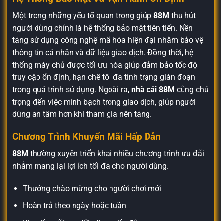
Một trong những yếu tố quan trọng giúp
88M
thu hút
người dùng chính là hệ thống bảo mật tiên tiến. Nền
tảng sử dụng công nghệ mã hóa hiện đại nhằm bảo vệ
thông tin cá nhân và dữ liệu giao dịch. Đồng thời, hệ
thống máy chủ được tối ưu hóa giúp đảm bảo tốc độ
truy cập ổn định, hạn chế tối đa tình trạng gián đoạn
trong quá trình sử dụng. Ngoài ra,
nhà cái 88M
cũng chú
trọng đến việc minh bạch trong giao dịch, giúp người
dùng an tâm hơn khi tham gia nền tảng.
Chương Trình Khuyến Mãi Hấp Dẫn
88M
thường xuyên triển khai nhiều chương trình ưu đãi
nhằm mang lại lợi ích tối đa cho người dùng.
Thưởng chào mừng cho người chơi mới
Hoàn trả theo ngày hoặc tuần